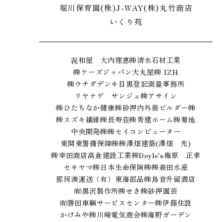
堀川保育園
(株)J-WAY
(株)丸竹商店
いくり苑
㐂和屋 大内理恵
㈱清水石材工業
㈱ケーズジャパン
大丸屋
㈱ IZH
㈱ウチダデンキ
目黒登記測量事務所
リヤナゲ サンジェ
㈱アサイン
㈱ひたちなか健康
㈱砂押内外装
ビルダー㈱
㈱スズキ繊維
㈱長寿荘
㈱秀建ホーム
㈱菊地
中央開発㈱
㈱セイコンピューター
東関東警備保障㈱
㈱澤畑建築(澤畑 光)
㈱幸田商店
高倉建設工業㈱
Doyle's
梅原 正孝
セキヤマ㈱
日本生命保険㈱
㈱森田水産
那珂湊運送（有）
東海部品㈱
鳥音
升留酒店
㈲黒沢製作所
㈱せき
㈱砂押園芸
㈲勝田車輌サービスセンター
㈱伊藤住設
かけみや
㈱川崎電気商会
㈱海野ガーデン