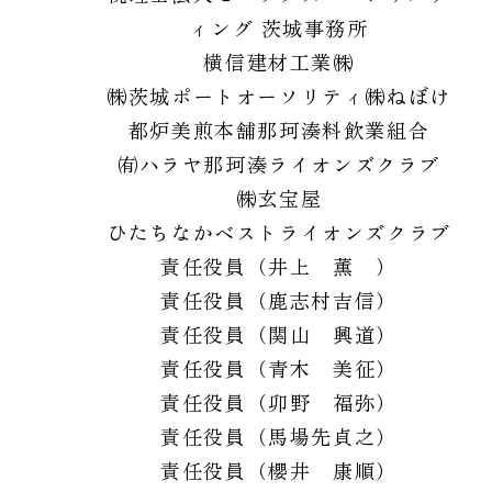
ィング 茨城事務所
横信建材工業㈱
㈱茨城ポートオーソリティ
㈱ねぼけ
都炉美煎本舗
那珂湊料飲業組合
㈲ハラヤ
那珂湊ライオンズクラブ
㈱玄宝屋
ひたちなかベストライオンズクラブ
責任役員（井上 薫 ）
責任役員（鹿志村吉信）
責任役員（関山 興道）
責任役員（青木 美征）
責任役員（卯野 福弥）
責任役員（馬場先貞之）
責任役員（櫻井 康順）