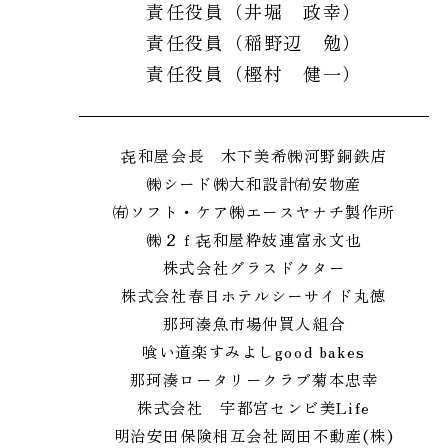
責任役員（井堀 政幸）
責任役員（稲野辺 勉）
責任役員（樫村 健一）
㐂和屋会長 木下美希
㈱河野銅鉄店
㈱シード
㈱大和設計
㈲安物産
㈲ソフト・ケア
㈱エース
ヤナチ製作所
㈱２ｆ
㐂和屋
粋妓連
富永文也
株式会社グラスドクター
株式会社春日ホテル
シーサイド丸徳
那珂湊魚市場仲買人組合
喰い道楽すみよし
good bakes
那珂湊ロータリークラブ
菊本忠幸
株式会社 宇都宮センビ
美Life
明治安田保険相互会社
岡田不動産(株)