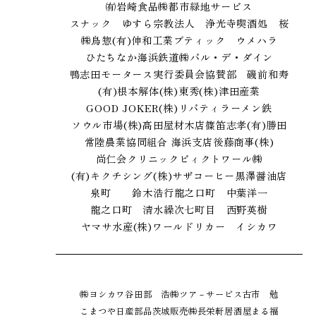
㈲岩崎食品
㈱都市緑地サービス
スナック ゆすら
宗教法人 浄光寺
喫酒処 桜
㈱鳥惣
(有)伸和工業
ブティック ウメハラ
ひたちなか海浜鉄道㈱
バル・デ・ダイン
鴨志田モータース
実行委員会協賛部 磯前和寿
(有)根本解体
(株)東秀
(株)津田産業
GOOD JOKER
(株)リバティ
ラーメン鉄
ソウル市場
(株)髙田屋材木店
篠笛志孝
(有)勝田
常陸農業協同組合 海浜支店
後藤商事(株)
尚仁会クリニック
ビィクトワール㈱
(有)キクチシング
(株)サザコーヒー
黒澤醤油店
泉町 鈴木浩行
龍之口町 中葉洋一
龍之口町 清水繰次
七町目 西野英樹
ヤマサ水産(株)
ワールドリカー イシカワ
㈱ヨシカワ
谷田部 浩
㈱ツア－サービス
古市 勉
こまつや
日産部品茨城販売㈱
長栄軒
居酒屋まる福