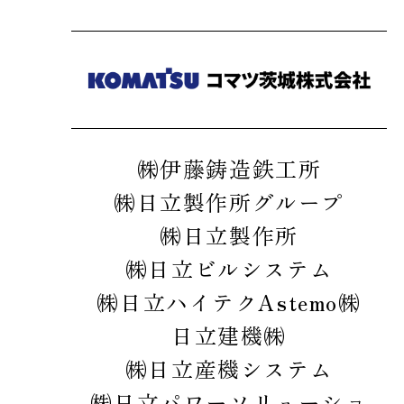
㈱伊藤鋳造鉄工所
㈱日立製作所グループ
㈱日立製作所
㈱日立ビルシステム
㈱日立ハイテク
Astemo㈱
日立建機㈱
㈱日立産機システム
㈱日立パワーソリューショ