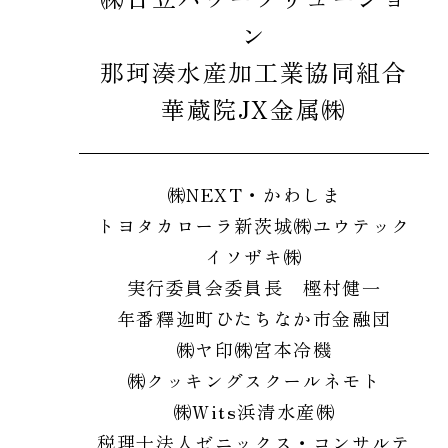
ン
那珂湊水産加工業協同組合
華蔵院
JX金属㈱
㈱NEXT・かわしま
トヨタカローラ新茨城
㈱ユウテック
イソザキ㈱
実行委員会委員長 樫村健一
年番釋迦町
ひたちなか市金融団
㈱ヤ印
㈱宮本冷機
㈱クッキングスクールネモト
㈱Wits
浜清水産㈱
税理士法人ゼニックス・コンサルテ