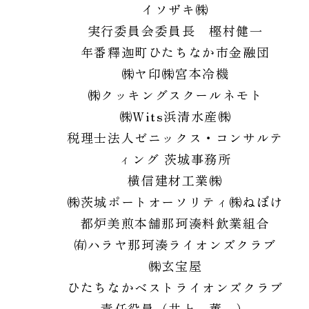
イソザキ㈱
実行委員会委員長 樫村健一
年番釋迦町
ひたちなか市金融団
㈱ヤ印
㈱宮本冷機
㈱クッキングスクールネモト
㈱Wits
浜清水産㈱
税理士法人ゼニックス・コンサルテ
ィング 茨城事務所
横信建材工業㈱
㈱茨城ポートオーソリティ
㈱ねぼけ
都炉美煎本舗
那珂湊料飲業組合
㈲ハラヤ
那珂湊ライオンズクラブ
㈱玄宝屋
ひたちなかベストライオンズクラブ
責任役員（井上 薫 ）