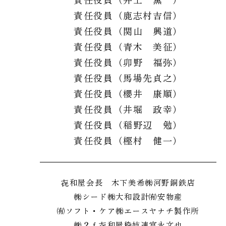
責任役員（鹿志村吉信）
責任役員（関山 興道）
責任役員（青木 美征）
責任役員（卯野 福弥）
責任役員（馬場先貞之）
責任役員（櫻井 康順）
責任役員（井堀 政幸）
責任役員（稲野辺 勉）
責任役員（樫村 健一）
㐂和屋会長 木下美希
㈱河野銅鉄店
㈱シード
㈱大和設計
㈲安物産
㈲ソフト・ケア
㈱エース
ヤナチ製作所
㈱２ｆ
㐂和屋
粋妓連
富永文也