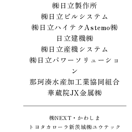
㈱日立製作所
㈱日立ビルシステム
㈱日立ハイテク
Astemo㈱
日立建機㈱
㈱日立産機システム
㈱日立パワーソリューショ
ン
那珂湊水産加工業協同組合
華蔵院
JX金属㈱
㈱NEXT・かわしま
トヨタカローラ新茨城
㈱ユウテック