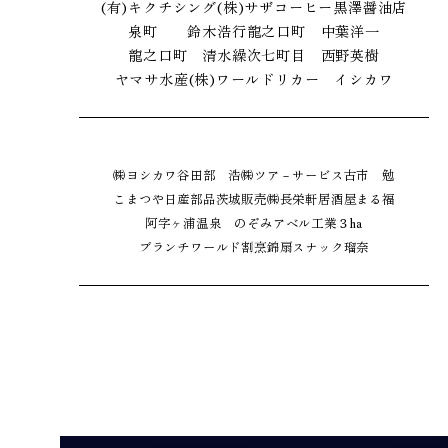
(有)キクチシング
(株)サザコーヒー
黒澤醤油店
泉町 鈴木浩行
龍之口町 中葉洋一
龍之口町 清水繰次
七町目 西野英樹
ヤマサ水産(株)
ワールドリカー イシカワ
㈱ヨシカワ
谷田部 浩
㈱ツア－サービス
古市 勉
こまつや
日産部品茨城販売㈱
長栄軒
居酒屋まる福
阿字ヶ浦温泉 のぞみ
アベル工業
３ha
ブランチワールド
割烹錦扇
スナック瑠奈