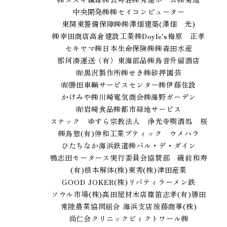
中央開発㈱
㈱セイコンピューター
東関東警備保障㈱
㈱澤畑建築(澤畑 光)
㈱幸田商店
高倉建設工業㈱
Doyle's
梅原 正孝
セキヤマ㈱
日本生命保険㈱
㈱森田水産
那珂湊運送（有）
東海部品㈱
鳥音
升留酒店
㈲黒沢製作所
㈱せき
㈱砂押園芸
㈲勝田車輌サービスセンター
㈱伊藤住設
かけみや
㈱川崎電気商会
㈱海野ガーデン
㈲岩崎食品
㈱都市緑地サービス
スナック ゆすら
宗教法人 浄光寺
喫酒処 桜
㈱鳥惣
(有)伸和工業
ブティック ウメハラ
ひたちなか海浜鉄道㈱
バル・デ・ダイン
鴨志田モータース
実行委員会協賛部 磯前和寿
(有)根本解体
(株)東秀
(株)津田産業
GOOD JOKER
(株)リバティ
ラーメン鉄
ソウル市場
(株)髙田屋材木店
篠笛志孝
(有)勝田
常陸農業協同組合 海浜支店
後藤商事(株)
尚仁会クリニック
ビィクトワール㈱