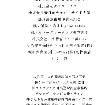
株式会社グラスドクター
株式会社春日ホテル
シーサイド丸徳
那珂湊魚市場仲買人組合
喰い道楽すみよし
good bakes
那珂湊ロータリークラブ
菊本忠幸
株式会社 宇都宮センビ
美Life
明治安田保険相互会社
岡田不動産(株)
堀川保育園
(株)J-WAY
(株)丸竹商店
いくり苑
㐂和屋 大内理恵
㈱清水石材工業
㈱ケーズジャパン
大丸屋
㈱ IZH
㈱ウチダデンキ
目黒登記測量事務所
リヤナゲ サンジェ
㈱アサイン
㈱ひたちなか健康
㈱砂押内外装
ビルダー㈱
㈱スズキ繊維
㈱長寿荘
㈱秀建ホーム
㈱菊地