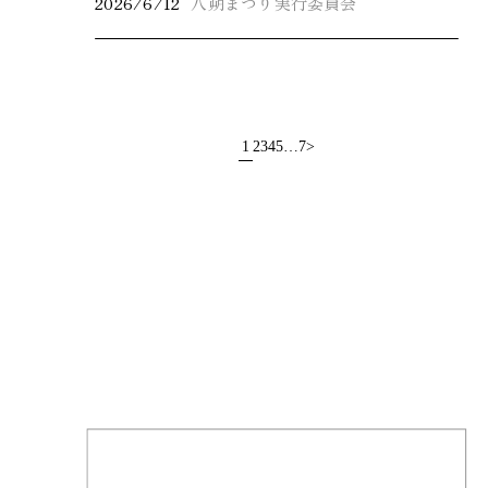
2026/6/12
八朔まつり実行委員会
1
2
3
4
5
…
7
>