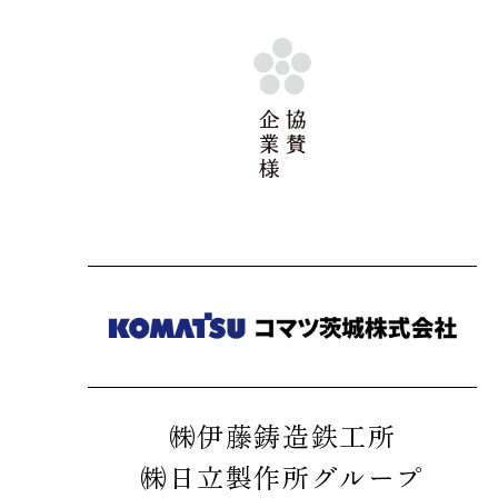
㈱伊藤鋳造鉄工所
㈱日立製作所グループ